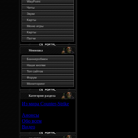
WayPoint
Читы
Звуки
Для создания снайперск
Карты
следующие программы:
Меню игры
Карты
- Любой графический ре
Патчи
прицела подойдет даже P
Менюшка
- Sprite Viewer или Spri
Баннеробмен
спрайтов.
Наши кнопки
Топ сайтов
- Sprite Wizard для ко
Форум
.spr.
Мониторинг
Категории раздела
Из мира Counter-Strike
1. Открываем графическ
[4]
нашего будущего прицел
Анонсы
[11]
Обо всем
[7]
Далее сохраняем свой р
Видео
[0]
sniper_scope.bmp