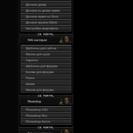
Делаем демку
Делаем из демки мувик.
Делаем мувик на Sony
Делаем прыжок Matrix
Настройка микрофона
Web-мастерам
Шаблоны для сайтов
Иконки для групп
Скрипты
Шаблоны для форума
Кнопки для форума
Ранги
Шапки
Иконки для форума
Photoshop
Photoshop CS3
Photoshop Rus
Photoshop Кисти