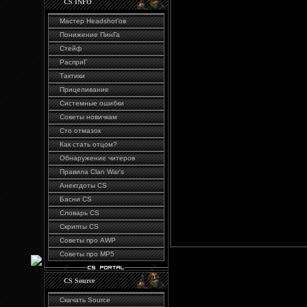
CS INFO
2. Берем и запускаем, 
Мастер Headshot'ов
Wizard, далее тыкаем N
Понижение ПинГа
Стейф
3. Нажимаем Browse и 
РасприГ
нашего прицела, затем 
Тактики
Прицеливание
4. Выбираем из списка 
Системные ошибки
Советы новичкам
5. Потом выбираем "Addit
Сто отмазок
transparency" и жмем Ne
Как стать отцом?
Обнаружение читеров
6. Затем любуемся на н
Правила Сlan War's
сохраняем его под назва
Анектдоты CS
Басни CS
директории .../cstrike/sp
Словарь CS
отвечаем да.
Скрипты CS
Советы про AWP
Советы про MP5
CS Source
Скачать Source