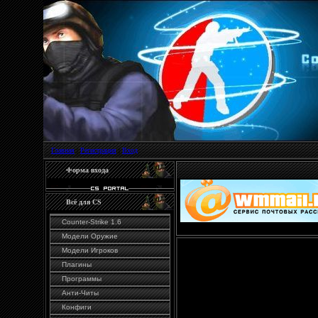
Главная
|
Регистрация
|
Вход
Форма входа
Всё для CS
Counter-Strike 1.6
Модели Оружие
Модели Игроков
Плагины
Делаем приц
Программы
Анти-Читы
Делаем снайперский пр
Конфиги