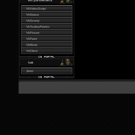
Всё для контакта
VkVideoScript
VkStatus
VkSovety
VkToolbarFirefox
VkPicture
VkPaint
VkMusic
VkClient
Soft
Jimm