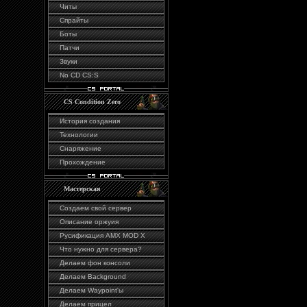
Читы
Спрайты
Боты
Патчи
Звуки
No CD CS:S
CS Condition Zero
История создания
Технологии
Снаряжение
Прохождение
Мастерская
Создаем свой сервер
Описание оржуия
Русификация AMX MOD X
Что нужно для сервера?
Делаем фон консоли
Делаем Background
Делаем Waypoint'ы
Делаем прицел