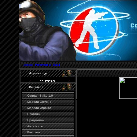
Главная
|
Регистрация
|
Вход
Форма входа
Всё для CS
Counter-Strike 1.6
Модели Оружие
Модели Игроков
Плагины
Программы
Гостям запрещено просм
Анти-Читы
Конфиги