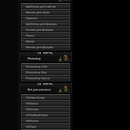
Шаблоны для сайтов
Иконки для групп
Скрипты
Шаблоны для форума
Кнопки для форума
Ранги
Шапки
Иконки для форума
Photoshop
Photoshop CS3
Photoshop Rus
Photoshop Кисти
Всё для контакта
VkVideoScript
VkStatus
VkSovety
VkToolbarFirefox
VkPicture
VkPaint