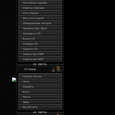
Системные ошибки
Советы новичкам
Сто отмазок
Как стать отцом?
Обнаружение читеров
Правила Сlan War's
Анектдоты CS
Басни CS
Словарь CS
Скрипты CS
Советы про AWP
Советы про MP5
CS Source
Скачать Source
Читы
Спрайты
Боты
Патчи
Звуки
No CD CS:S