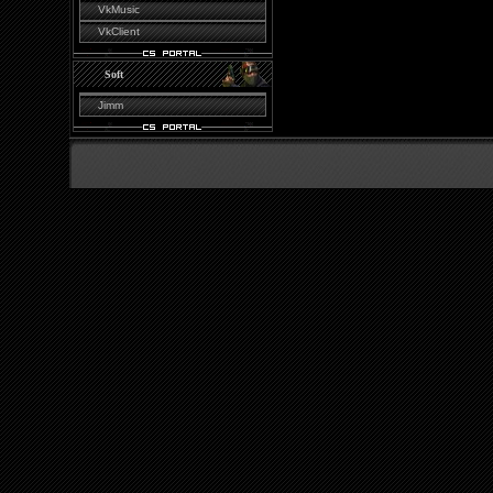
VkMusic
VkClient
Soft
Jimm