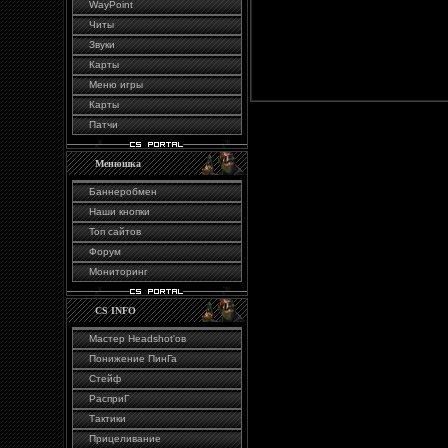
WayPoint
Читы
Звуки
Карты
Меню игры
Карты
Патчи
Менюшка
Баннеробмен
Наши кнопки
Топ сайтов
Форум
Мониторинг
CS INFO
Мастер Headshot'ов
Понижение ПинГа
Стейф
РасприГ
Тактики
Прицеливание