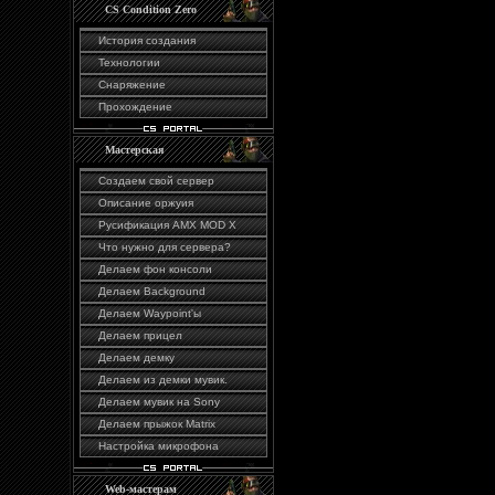
CS Condition Zero
История создания
Технологии
Снаряжение
Прохождение
Мастерская
Создаем свой сервер
Описание оржуия
Русификация AMX MOD X
Что нужно для сервера?
Делаем фон консоли
Делаем Background
Делаем Waypoint'ы
Делаем прицел
Делаем демку
Делаем из демки мувик.
Делаем мувик на Sony
Делаем прыжок Matrix
Настройка микрофона
Web-мастерам