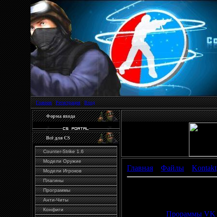
Главная
|
Регистрация
|
Вход
Форма входа
Всё для CS
Counter-Strike 1.6
Модели Оружие
Главная
»
Файлы
»
Kontakt
Модели Игроков
Плагины
VkClient
Программы
Анти-Читы
Rkbtyn
Конфиги
Категория
:
Прораммы VK