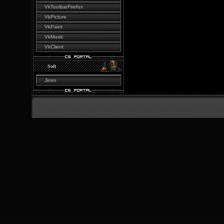
VkToolbarFirefox
VkPicture
VkPaint
VkMusic
VkClient
Soft
Jimm