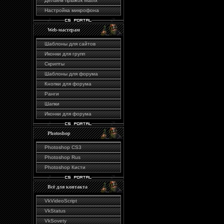
Делаем прыжок Matrix
Настройка микрофона
Web-мастерам
Шаблоны для сайтов
Иконки для групп
Скрипты
Шаблоны для форума
Кнопки для форума
Ранги
Шапки
Иконки для форума
Photoshop
Photoshop CS3
Photoshop Rus
Photoshop Кисти
Всё для контакта
VkVideoScript
VkStatus
VkSovety