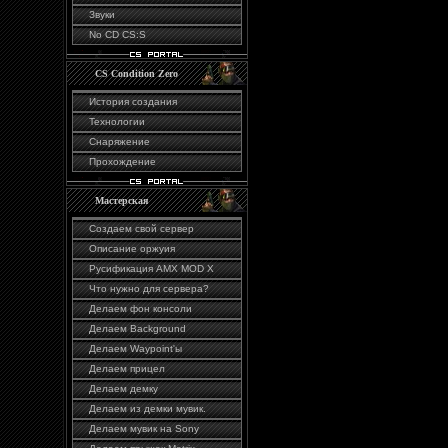
Звуки
No CD CS:S
CS Condition Zero
История создания
Технологии
Снаряжение
Прохождение
Мастерская
Создаем свой сервер
Описание оржуия
Русификация AMX MOD X
Что нужно для сервера?
Делаем фон консоли
Делаем Background
Делаем Waypoint'ы
Делаем прицел
Делаем демку
Делаем из демки мувик.
Делаем мувик на Sony