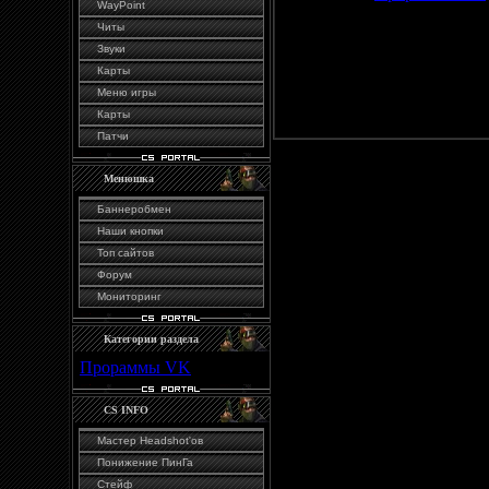
WayPoint
Просмотров
:
1655
|
Загруз
Читы
Всего комментариев
:
0
Звуки
Карты
Добавлять 
Меню игры
Карты
Патчи
Менюшка
Баннеробмен
Наши кнопки
Топ сайтов
Форум
Мониторинг
Категории раздела
Прораммы VK
[8]
CS INFO
Мастер Headshot'ов
Понижение ПинГа
Стейф