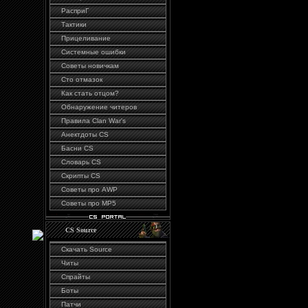
РасприГ
Тактики
Прицеливание
Системные ошибки
Советы новичкам
Сто отмазок
Как стать отцом?
Обнаружение читеров
Правила Сlan War's
Анектдоты CS
Басни CS
Словарь CS
Скрипты CS
Советы про AWP
Советы про MP5
CS Source
Скачать Source
Читы
Спрайты
Боты
Патчи